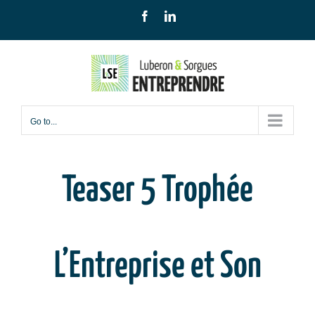
Skip
Facebook
LinkedIn
to
content
Go to...
Teaser 5 Trophée
L’Entreprise et Son