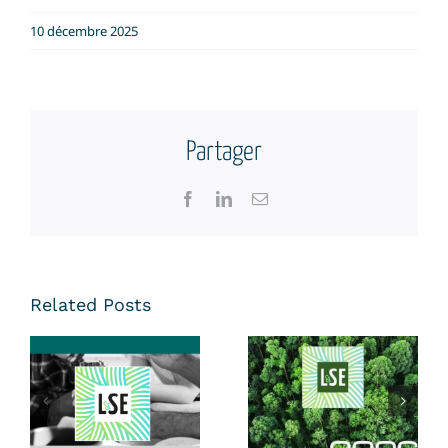
10 décembre 2025
Partager
Facebook
LinkedIn
Email
Related Posts
Santé du
Dirigeant & de
Vœux LSE |
l’Entreprise :
2026
Ne Restez Pas
……………………………………