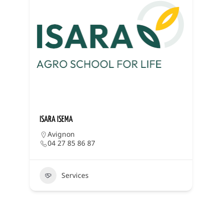
ISARA ISEMA
J
Avignon
04 27 85 86 87
Services