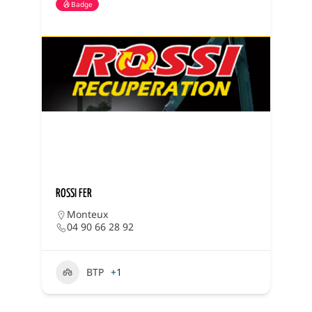
Badge
ROSSI FER
G
Monteux
04 90 66 28 92
BTP
+1