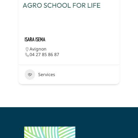
ISARA ISEMA
J
Avignon
04 27 85 86 87
Services