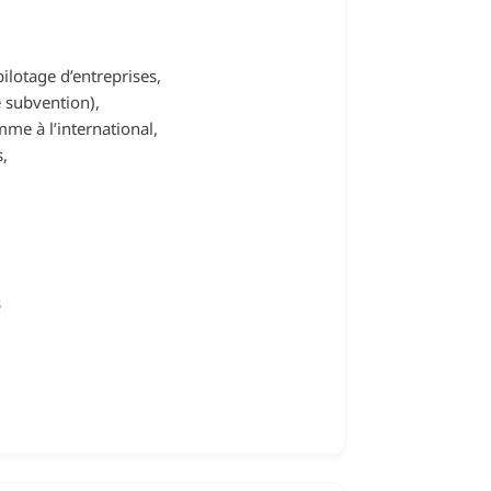
ilotage d’entreprises,
e subvention),
me à l’international,
s,
s