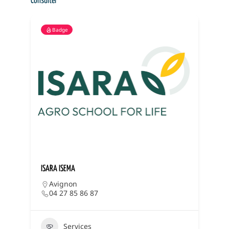
Consulter
Badge
ISARA ISEMA
J
Avignon
04 27 85 86 87
Services