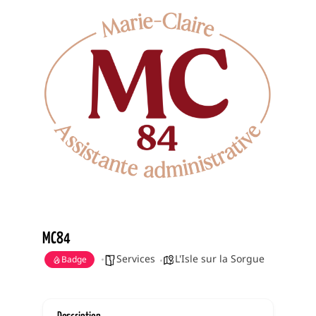
MC84
Services
L'Isle sur la Sorgue
Badge