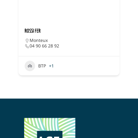
ROSSI FER
G
Monteux
04 90 66 28 92
BTP
+1