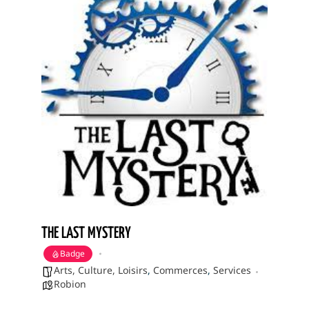
THE LAST MYSTERY
Badge
Arts, Culture, Loisirs
,
Commerces
,
Services
Robion