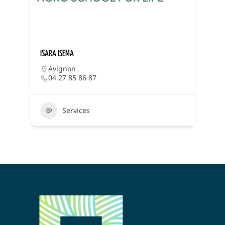
ISARA ISEMA
J
Avignon
04 27 85 86 87
Services