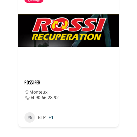
ROSSI FER
G
Monteux
04 90 66 28 92
BTP
+1