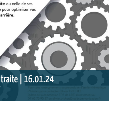
traite | 16.01.24
T