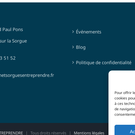
d Paul Pons
Événements
sur la Sorgue
Blog
03 51 52
Politique de confidentialité
netsorguesentreprendre.fr
Pour offrir 
cookies pour
à ces techn
de navigatio
consentement
Ac
TREPRENDRE
| Tous droits réservés |
Mentions légales
|
Politique de