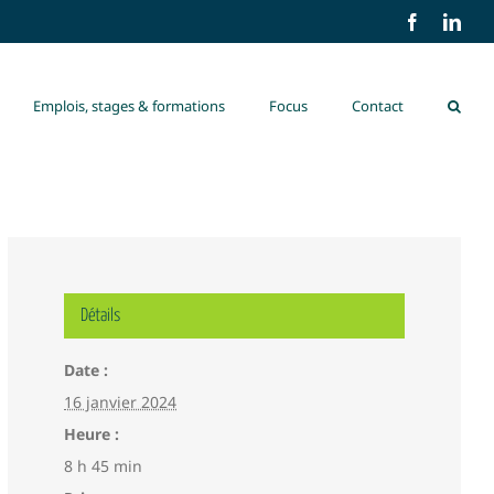
Facebook
Link
Emplois, stages & formations
Focus
Contact
Détails
Date :
16 janvier 2024
Heure :
8 h 45 min