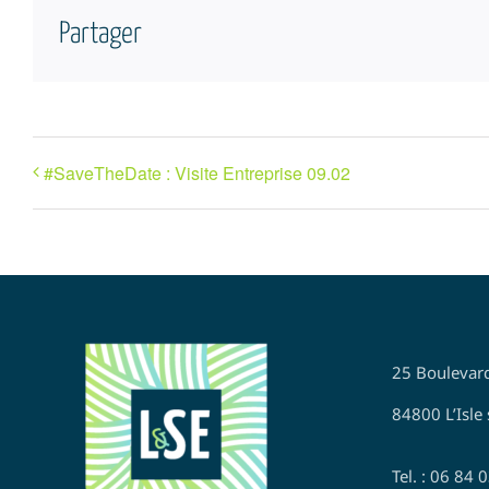
Partager
#SaveTheDate : Visite Entreprise 09.02
25 Boulevar
84800 L’Isle 
Tel. : 06 84 