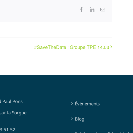
Facebook
LinkedIn
Email
#SaveTheDate : Groupe TPE 14.03
d Paul Pons
Événements
sur la Sorgue
Blog
03 51 52