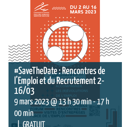
#SaveTheDate : Rencontres de
l’Emploi et du Recrutement 2-
16/03
9 mars 2023 @ 13 h 30 min
-
17 h
00 min
|
GRATUIT