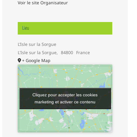
Voir le site Organisateur
Lieu
L’Isle sur la Sorgue
L'Isle sur la Sorgue
,
84800
France
+ Google Map
Cliquez pour accepter les cookies
Cliquez pour accepter les cookies
marketing et activer ce contenu
marketing et activer ce contenu