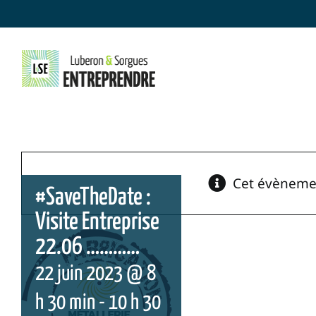
Skip
to
content
Cet évènemen
#SaveTheDate :
Visite Entreprise
22.06 …………
22 juin 2023 @ 8
h 30 min
-
10 h 30