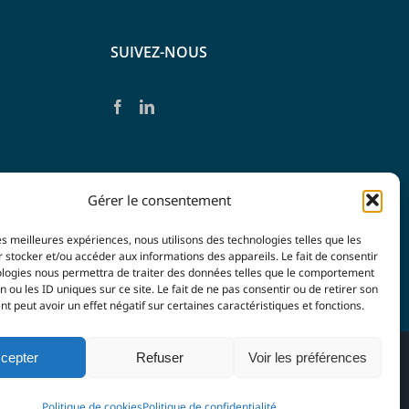
SUIVEZ-NOUS
Gérer le consentement
les meilleures expériences, nous utilisons des technologies telles que les
 stocker et/ou accéder aux informations des appareils. Le fait de consentir
ologies nous permettra de traiter des données telles que le comportement
n ou les ID uniques sur ce site. Le fait de ne pas consentir ou de retirer son
 peut avoir un effet négatif sur certaines caractéristiques et fonctions.
cepter
Refuser
Voir les préférences
 confidentialité
| Agence
Imagin'Up Communication
Politique de cookies
Politique de confidentialité