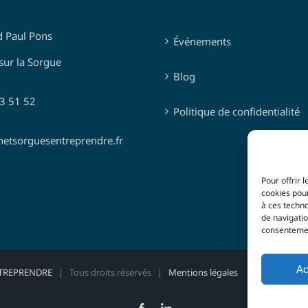
d Paul Pons
Événements
sur la Sorgue
Blog
03 51 52
Politique de confidentialité
netsorguesentreprendre.fr
Pour offrir 
cookies pour
à ces techn
de navigatio
consentement
Ac
TREPRENDRE
| Tous droits réservés |
Mentions légales
|
Politique de