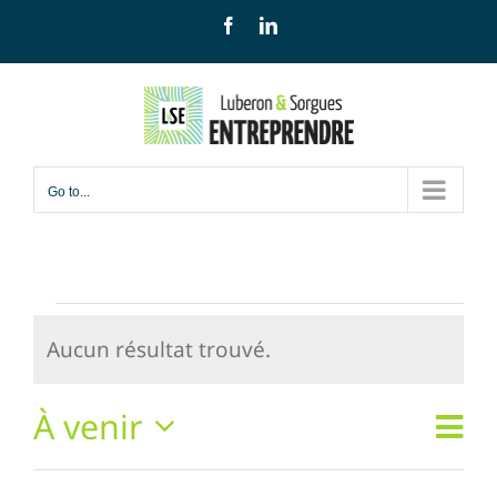
Skip
Facebook
LinkedIn
to
content
Go to...
Évènements
Aucun résultat trouvé.
Notice
À venir
Navi
Liste
Navig
Sélectionnez
de
par