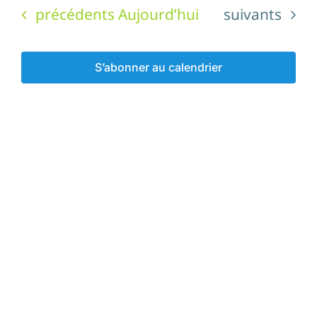
une
vues
Évènements
Évènements
précédents
Aujourd’hui
suivants
date.
consu
Évè
S’abonner au calendrier