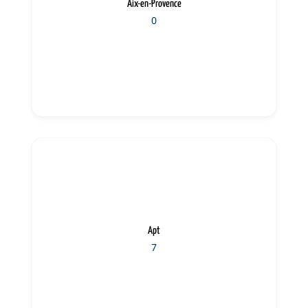
Aix-en-Provence
0
Apt
7