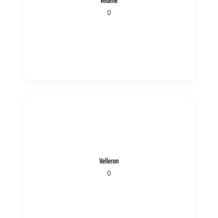
Vedène
0
Velleron
0