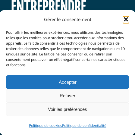
Gérer le consentement
Pour offrir les meilleures expériences, nous utilisons des technologies
telles que les cookies pour stocker et/ou accéder aux informations des
25 Boulevard Paul Pons
appareils. Le fait de consentir à ces technologies nous permettra de
traiter des données telles que le comportement de navigation ou les ID
84800 L’Isle sur la Sorgue
uniques sur ce site. Le fait de ne pas consentir ou de retirer son
consentement peut avoir un effet négatif sur certaines caractéristiques
et fonctions.
Tel. : 06 84 03 51 52
Accepter
info@luberonetsorguesentreprendre.fr
Refuser
Voir les préférences
Événements
Blog
Politique de cookies
Politique de confidentialité