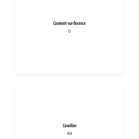
Caumont-sur-Durance
0
Cavaillon
44