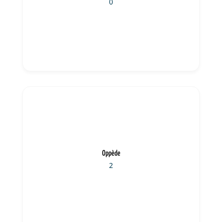
0
Oppède
2