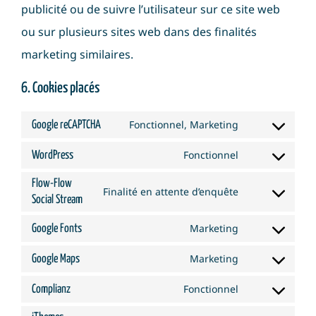
publicité ou de suivre l’utilisateur sur ce site web
ou sur plusieurs sites web dans des finalités
marketing similaires.
6. Cookies placés
Fonctionnel, Marketing
Google reCAPTCHA
Consent
Fonctionnel
WordPress
to
Consent
service
Flow-Flow
to
Finalité en attente d’enquête
Social Stream
Consent
google-
service
to
recaptcha
Marketing
Google Fonts
wordpress
Consent
service
Marketing
Google Maps
to
Consent
flow-
service
Fonctionnel
Complianz
to
flow-
Consent
google-
service
social-