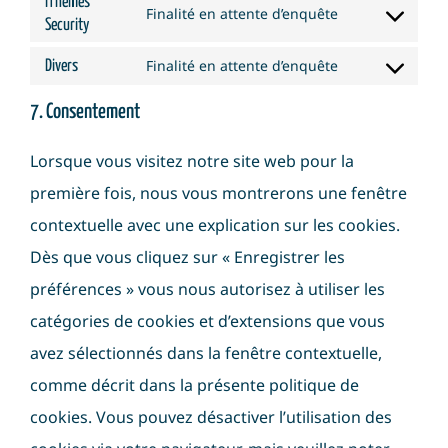
iThemes
to
Finalité en attente d’enquête
fonts
Security
Consent
google-
stream
service
to
maps
Finalité en attente d’enquête
Divers
complianz
Consent
service
7. Consentement
to
ithemes-
service
security
Lorsque vous visitez notre site web pour la
divers
première fois, nous vous montrerons une fenêtre
contextuelle avec une explication sur les cookies.
Dès que vous cliquez sur « Enregistrer les
préférences » vous nous autorisez à utiliser les
catégories de cookies et d’extensions que vous
avez sélectionnés dans la fenêtre contextuelle,
comme décrit dans la présente politique de
cookies. Vous pouvez désactiver l’utilisation des