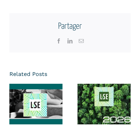
Partager
Facebook
LinkedIn
Email
Related Posts
Santé du
Dirigeant & de
Vœux LSE |
l’Entreprise :
2026
Ne Restez Pas
……………………………………
Seul à la Barre
!