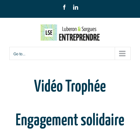
Skip
Facebook
LinkedIn
to
content
Go to...
Vidéo Trophée
Engagement solidaire