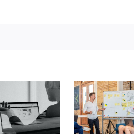
che une Alternance
ta Science, Data
Recherche une Alt
se, Statistiques et
QHSE
Optimisation