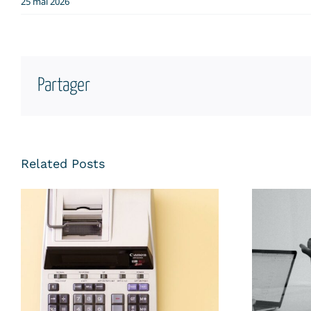
25 mai 2026
Partager
Related Posts
Recher
Recherche un poste
Da
d’Assistant Comptable
Analy