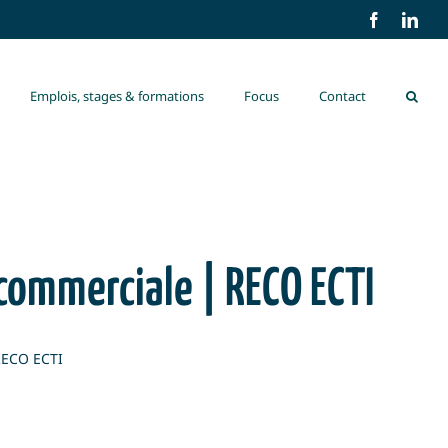
Facebook
Link
Emplois, stages & formations
Focus
Contact
commerciale | RECO ECTI
RECO ECTI