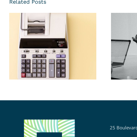
Related Posts
Recher
Recherche un poste
Da
d’Assistant Comptable
Analy
25 Boulevar