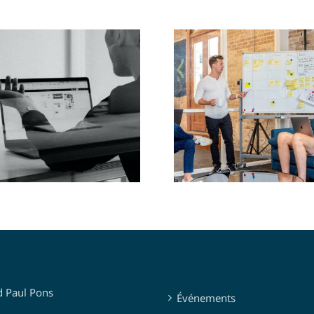
che une Alternance
ta Science, Data
Recherche une Alt
se, Statistiques et
QHSE
Optimisation
d Paul Pons
Événements