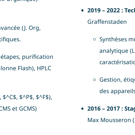
2019 – 2022 : Te
Graffenstaden
vancée (J. Org,
tifiques
.
Synthèses mu
analytique (
étapes, purification
caractérisati
olonne Flash), HPLC
Gestion, étiq
des appareil
,
$^C$
,
$^P$
,
$^F$
),
LCMS et GCMS)
2016 – 2017 : St
Max Mousseron (