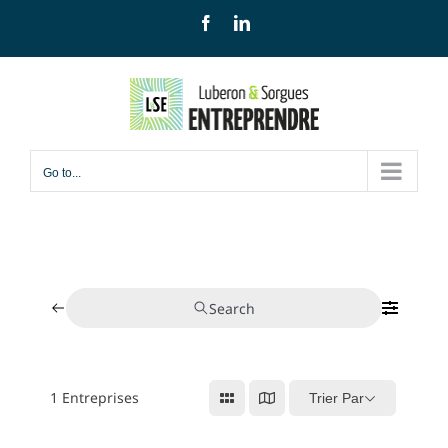
Skip
Facebook
LinkedIn
to
content
Go to...
Search
1
Entreprises
Trier Par