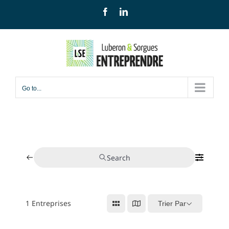
Skip
Facebook
LinkedIn
to
content
Go to...
Search
1
Entreprises
Trier Par