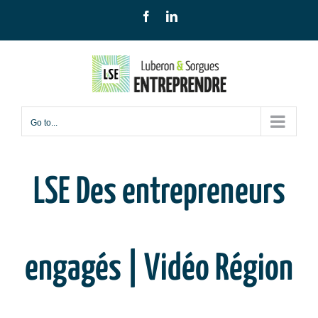
Skip
Facebook
LinkedIn
to
content
Go to...
LSE Des entrepreneurs
engagés | Vidéo Région