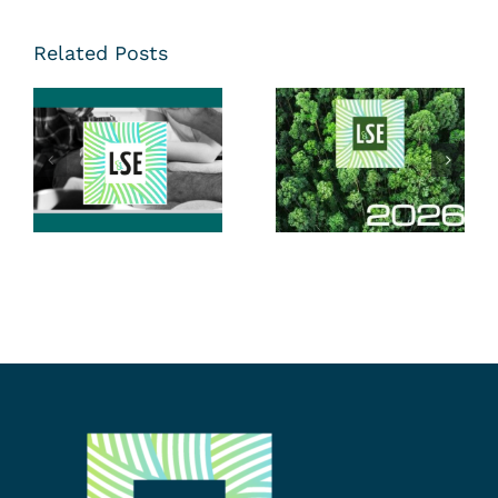
Related Posts
Santé du
Dirigeant & de
Vœux LSE |
l’Entreprise :
2026
Ne Restez Pas
……………………………………
Seul à la Barre
!