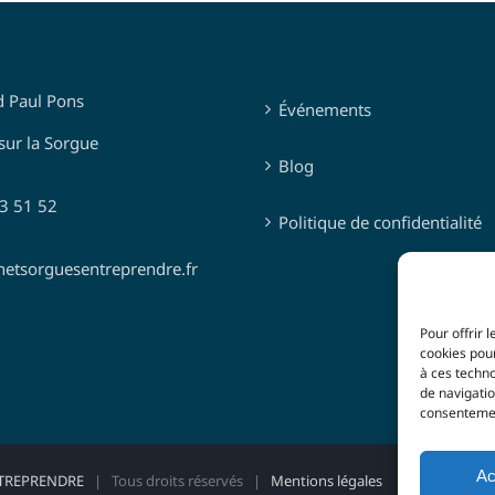
d Paul Pons
Événements
sur la Sorgue
Blog
03 51 52
Politique de confidentialité
netsorguesentreprendre.fr
Pour offrir 
cookies pour
à ces techn
de navigatio
consentement
Ac
TREPRENDRE
| Tous droits réservés |
Mentions légales
|
Politique de