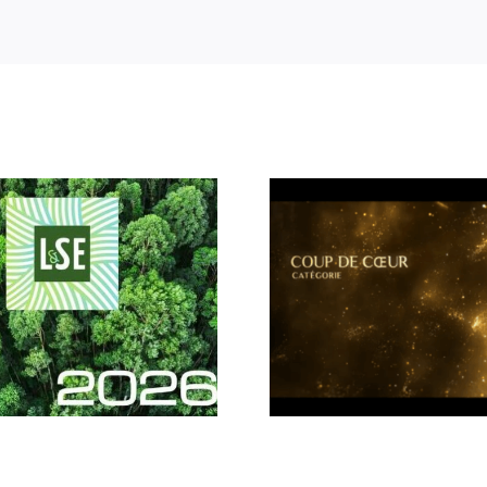
Teaser 5 Troph
L’Entreprise et 
œux LSE | 2026
Territoire : Coup de
………………………………………………..
APEI Les Atelier
Luberon