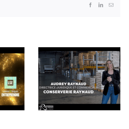
Facebook
LinkedIn
Email
ée
Teaser 4 Trophée
Son
L’Entreprise et Son
 cœur |
Territoire : Transmission
s du
de savoir-faire |
Conserverie Raynaud