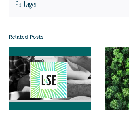
Partager
Related Posts
Santé du Dirigeant & de
V
l’Entreprise : Ne Restez
…………
Pas Seul à la Barre !