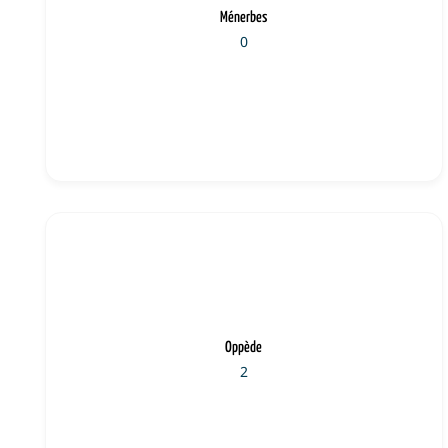
Ménerbes
0
Oppède
2