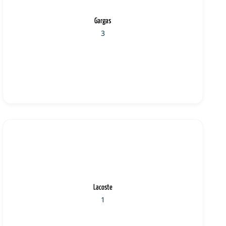
Gargas
3
Lacoste
1