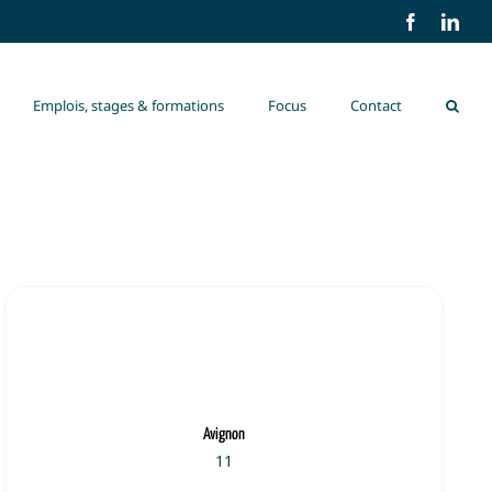
Facebook
Link
Emplois, stages & formations
Focus
Contact
Avignon
11