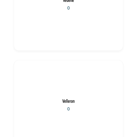
Vedène
0
Velleron
0