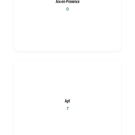
Aix-en-Provence
0
Apt
7