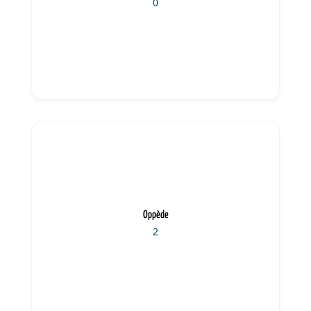
0
Oppède
2