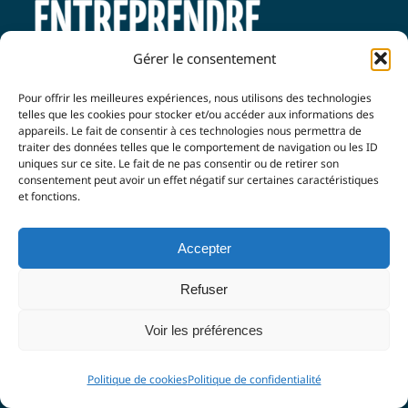
Gérer le consentement
Pour offrir les meilleures expériences, nous utilisons des technologies
telles que les cookies pour stocker et/ou accéder aux informations des
25 Boulevard Paul Pons
appareils. Le fait de consentir à ces technologies nous permettra de
traiter des données telles que le comportement de navigation ou les ID
84800 L’Isle sur la Sorgue
uniques sur ce site. Le fait de ne pas consentir ou de retirer son
consentement peut avoir un effet négatif sur certaines caractéristiques
et fonctions.
Tel. : 06 84 03 51 52
Accepter
info@luberonetsorguesentreprendre.fr
Refuser
Voir les préférences
Événements
Blog
Politique de cookies
Politique de confidentialité