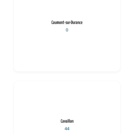
Caumont-sur-Durance
0
Cavaillon
44